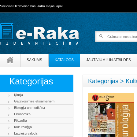
Sveicināti Izdevniecības RaKa mājas lapā!
SĀKUMS
KATALOGS
JAUTĀJUMI UN ATBILDES
Kategorijas
Kategorijas > Kult
Ķīmija
Gatavosimies eksāmeniem
Bioloģija un medicīna
Ekonomika
Filozofija
Kulturoloģija
Latviešu valoda