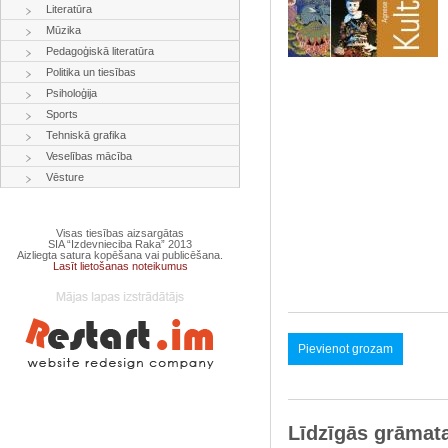
Literatūra
Mūzika
Pedagoģiskā literatūra
Politika un tiesības
Psiholoģija
Sports
Tehniskā grafika
Veselības mācība
Vēsture
Visas tiesības aizsargātas
SIA “Izdevnieciba Raka” 2013
Aizliegta satura kopēšana vai publicēšana.
Lasīt lietošanas noteikumus
Pievienot grozam
Līdzīgās grāmat