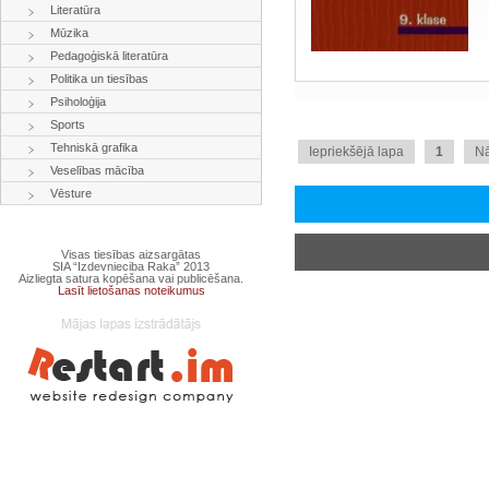
Literatūra
Mūzika
Pedagoģiskā literatūra
Politika un tiesības
Psiholoģija
Sports
Tehniskā grafika
Iepriekšējā lapa
1
N
Veselības mācība
Vēsture
Visas tiesības aizsargātas
SIA “Izdevnieciba Raka” 2013
Aizliegta satura kopēšana vai publicēšana.
Lasīt lietošanas noteikumus