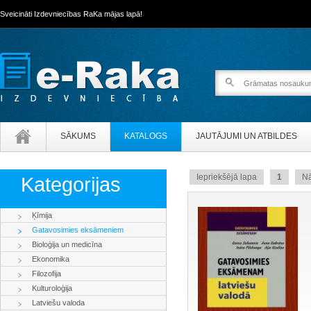
Sveicināti Izdevniecības RaKa mājas lapā!
SĀKUMS
KATALOGS
JAUTĀJUMI UN ATBILDES
Iepriekšējā lapa
1
N
Kategorijas
Ķīmija
Gatavosimies eksāmeniem
Bioloģija un medicīna
Ekonomika
Filozofija
Kulturoloģija
Latviešu valoda