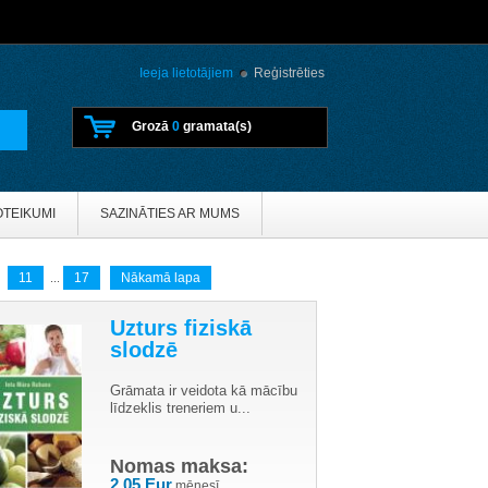
Ieeja lietotājiem
Reģistrēties
Grozā
0
gramata(s)
OTEIKUMI
SAZINĀTIES AR MUMS
11
17
Nākamā lapa
...
Uzturs fiziskā
slodzē
Grāmata ir veidota kā mācību
līdzeklis treneriem u...
Nomas maksa:
2.05 Eur
mēnesī