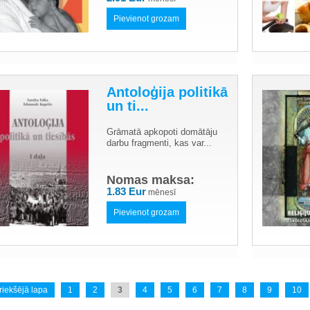
Pievienot grozam
Antoloģija politikā
un ti...
Grāmatā apkopoti domātāju
darbu fragmenti, kas var...
Nomas maksa:
1.83 Eur
mēnesī
Pievienot grozam
riekšējā lapa
1
2
3
4
5
6
7
8
9
10