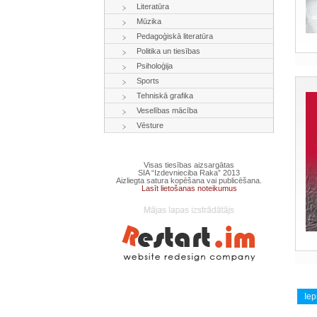
Literatūra
Mūzika
Pedagoģiskā literatūra
Politika un tiesības
Psiholoģija
Sports
Tehniskā grafika
Veselības mācība
Vēsture
Visas tiesības aizsargātas
SIA “Izdevnieciba Raka” 2013
Aizliegta satura kopēšana vai publicēšana.
Lasīt lietošanas noteikumus
Iep