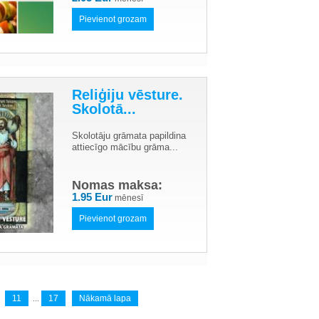
Pievienot grozam
Reliģiju vēsture.
Skolotā...
Skolotāju grāmata papildina
attiecīgo mācību grāma...
Nomas maksa:
1.95 Eur
mēnesī
Pievienot grozam
11
17
Nākamā lapa
...