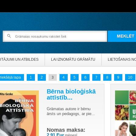
UTĀJUMI UN ATBILDES
LAI IZNOMĀTU GRĀMĀTU
LIETOŠANAS N
riekšējā lapa
1
2
3
4
5
6
7
8
9
10
Bērna bioloģiskā
attīstīb...
Grāmatas autore ir bērnu
ārsts un pedagogs, ar pie...
Nomas maksa:
2.91 Eur
mēnesī