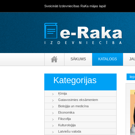
Sveicināti Izdevniecības RaKa mājas lapā!
SĀKUMS
KATALOGS
JA
Iep
Kategorijas
Ķīmija
Gatavosimies eksāmeniem
Bioloģija un medicīna
Ekonomika
Filozofija
Kulturoloģija
Latviešu valoda