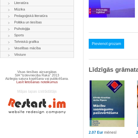
Literatūra
Mūzika
Pedagoģiskā literatūra
Politika un tiesības
Psiholoģija
Sports
Tehniskā grafika
Pievienot grozam
Veselības mācība
Vēsture
Līdzīgās grāmat
Visas tiesības aizsargātas
SIA “Izdevnieciba Raka” 2013
Aizliegta satura kopēšana vai publicēšana.
Lasīt lietošanas noteikumus
2.07 Eur
mēnesī
2