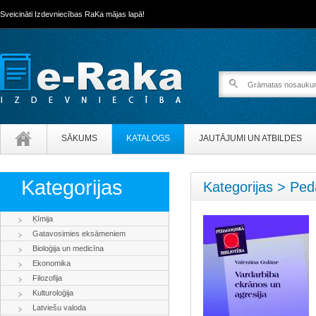
Sveicināti Izdevniecības RaKa mājas lapā!
SĀKUMS
KATALOGS
JAUTĀJUMI UN ATBILDES
Kategorijas
Kategorijas > Ped
Ķīmija
Gatavosimies eksāmeniem
Bioloģija un medicīna
Ekonomika
Filozofija
Kulturoloģija
Latviešu valoda