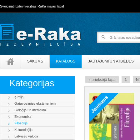
Sveicināti Izdevniecības RaKa mājas lapā!
SĀKUMS
KATALOGS
JAUTĀJUMI UN ATBILDES
Iepriekšējā lapa
1
N
Kategorijas
Ķīmija
Gatavosimies eksāmeniem
Bioloģija un medicīna
Ekonomika
Filozofija
Kulturoloģija
Latviešu valoda