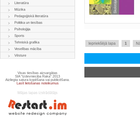
Literatūra
Mūzika
Pedagoģiskā literatūra
Politika un tiesības
Psiholoģija
Sports
Tehniskā grafika
Iepriekšējā lapa
1
N
Veselības mācība
Vēsture
Visas tiesības aizsargātas
SIA “Izdevnieciba Raka” 2013
Aizliegta satura kopēšana vai publicēšana.
Lasīt lietošanas noteikumus