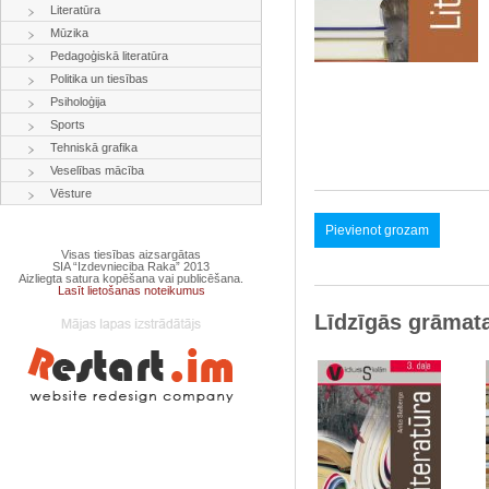
Literatūra
Mūzika
Pedagoģiskā literatūra
Politika un tiesības
Psiholoģija
Sports
Tehniskā grafika
Veselības mācība
Vēsture
Pievienot grozam
Visas tiesības aizsargātas
SIA “Izdevnieciba Raka” 2013
Aizliegta satura kopēšana vai publicēšana.
Lasīt lietošanas noteikumus
Līdzīgās grāmat