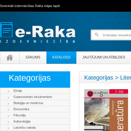
Sveicināti Izdevniecības RaKa mājas lapā!
SĀKUMS
KATALOGS
JAUTĀJUMI UN ATBILDES
Kategorijas
Kategorijas > Lite
Ķīmija
Gatavosimies eksāmeniem
Bioloģija un medicīna
Ekonomika
Filozofija
Kulturoloģija
Latviešu valoda