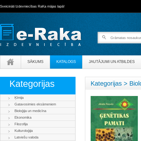
Sveicināti Izdevniecības RaKa mājas lapā!
SĀKUMS
KATALOGS
JAUTĀJUMI UN ATBILDES
Kategorijas
Kategorijas > Biol
Ķīmija
Gatavosimies eksāmeniem
Bioloģija un medicīna
Ekonomika
Filozofija
Kulturoloģija
Latviešu valoda