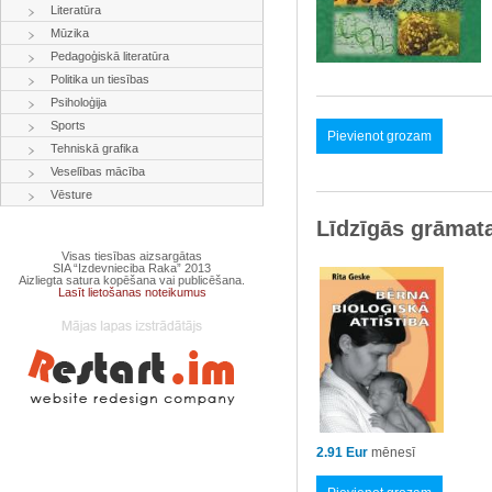
Literatūra
Mūzika
Pedagoģiskā literatūra
Politika un tiesības
Psiholoģija
Sports
Pievienot grozam
Tehniskā grafika
Veselības mācība
Vēsture
Līdzīgās grāmat
Visas tiesības aizsargātas
SIA “Izdevnieciba Raka” 2013
Aizliegta satura kopēšana vai publicēšana.
Lasīt lietošanas noteikumus
2.91 Eur
mēnesī