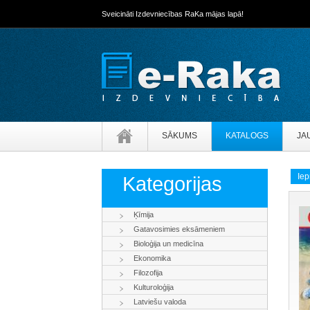
Sveicināti Izdevniecības RaKa mājas lapā!
SĀKUMS
KATALOGS
JA
Iep
Kategorijas
Ķīmija
Gatavosimies eksāmeniem
Bioloģija un medicīna
Ekonomika
Filozofija
Kulturoloģija
Latviešu valoda