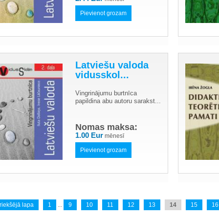
Pievienot grozam
Latviešu valoda
vidusskol...
Vingrinājumu burtnīca
papildina abu autoru sarakst...
Nomas maksa:
1.00 Eur
mēnesī
Pievienot grozam
riekšējā lapa
1
9
10
11
12
13
14
15
16
...