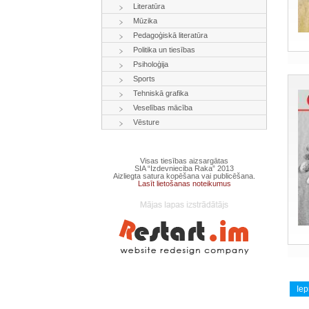
Literatūra
Mūzika
Pedagoģiskā literatūra
Politika un tiesības
Psiholoģija
Sports
Tehniskā grafika
Veselības mācība
Vēsture
Visas tiesības aizsargātas
SIA “Izdevnieciba Raka” 2013
Aizliegta satura kopēšana vai publicēšana.
Lasīt lietošanas noteikumus
Iep