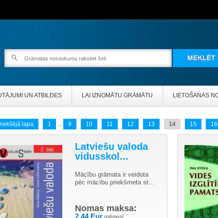
UTĀJUMI UN ATBILDES
LAI IZNOMĀTU GRĀMĀTU
LIETOŠANAS N
riekšējā lapa
1
9
10
11
12
13
14
15
16
...
Latviešu valoda
vidusskol...
Mācību grāmata ir veidota
pēc mācību priekšmeta st...
Nomas maksa:
2.44 Eur
mēnesī