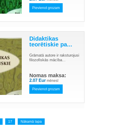
Pievienot grozam
Didaktikas
teorētiskie pa...
Grāmatā autore ir raksturojusi
filozofiskās mācība...
Nomas maksa:
2.07 Eur
mēnesī
Pievienot grozam
17
Nākamā lapa