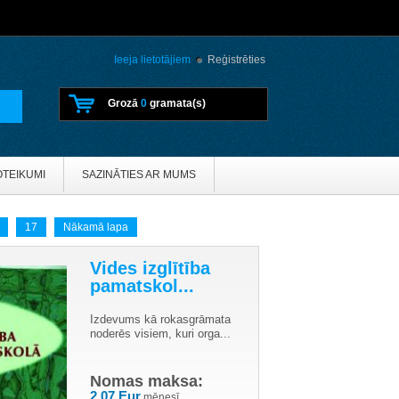
Ieeja lietotājiem
Reģistrēties
Grozā
0
gramata(s)
OTEIKUMI
SAZINĀTIES AR MUMS
17
Nākamā lapa
Vides izglītība
pamatskol...
Izdevums kā rokasgrāmata
noderēs visiem, kuri orga...
Nomas maksa:
2.07 Eur
mēnesī